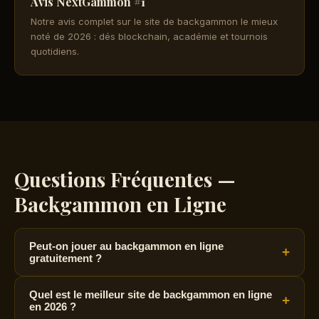
Avis NextGammon #1
Notre avis complet sur le site de backgammon le mieux
noté de 2026 : dés blockchain, académie et tournois
quotidiens.
Questions Fréquentes —
Backgammon en Ligne
Peut-on jouer au backgammon en ligne
+
gratuitement ?
Oui — tous les sites de notre classement proposent
Quel est le meilleur site de backgammon en ligne
+
une version gratuite. 247 Backgammon et PlayOK sont
en 2026 ?
entièrement gratuits et ne nécessitent aucune