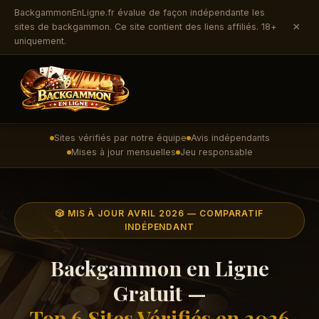
BackgammonEnLigne.fr évalue de façon indépendante les
×
sites de backgammon. Ce site contient des liens affiliés. 18+
uniquement.
Sites vérifiés par notre équipe
Avis indépendants
Mises à jour mensuelles
Jeu responsable
🎲 MIS À JOUR AVRIL 2026 — COMPARATIF
INDÉPENDANT
Backgammon en Ligne
Gratuit —
Top 6 Sites Vérifiés en 2026