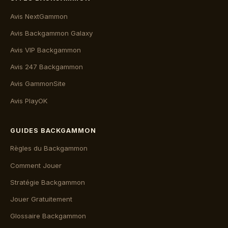
Avis NextGammon
Avis Backgammon Galaxy
Avis VIP Backgammon
Avis 247 Backgammon
Avis GammonSite
Avis PlayOK
GUIDES BACKGAMMON
Règles du Backgammon
Comment Jouer
Stratégie Backgammon
Jouer Gratuitement
Glossaire Backgammon