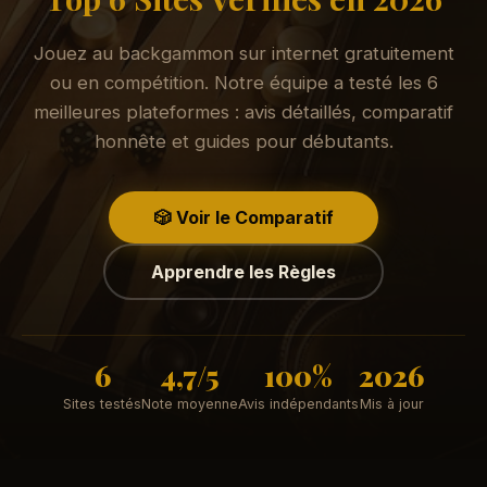
Jouez au backgammon sur internet gratuitement
ou en compétition. Notre équipe a testé les 6
meilleures plateformes : avis détaillés, comparatif
honnête et guides pour débutants.
🎲 Voir le Comparatif
Apprendre les Règles
6
4,7/5
100%
2026
Sites testés
Note moyenne
Avis indépendants
Mis à jour