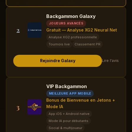
Backgammon Galaxy
JOUEURS AVANCÉS
2
Gratuit — Analyse XG2 Neural Net
Analyse XG2 professionnelle
Tournois live
Classement PR
Rejoindre Galaxy
Lire l'avis
VIP Backgammon
MEILLEURE APP MOBILE
Bonus de Bienvenue en Jetons +
3
Mode IA
App iOS + Android native
Mode IA pour débutants
Social & multijoueur