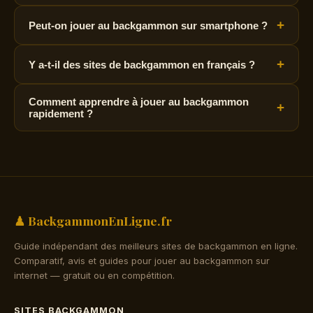
Notre classement 2026 place NextGammon en
inscription. NextGammon et Backgammon Galaxy sont
+
Peut-on jouer au backgammon sur smartphone ?
première position avec une note de 4,9/5 : dés
également gratuits pour le jeu en ligne standard, avec
blockchain vérifiables, académie intégrée, variantes
des fonctionnalités premium optionnelles. Aucun des
Oui. VIP Backgammon propose les meilleures
multiples et tournois quotidiens. Pour les joueurs
sites listés ne requiert de paiement pour jouer au
+
Y a-t-il des sites de backgammon en français ?
applications natives iOS et Android. NextGammon
compétitifs, Backgammon Galaxy offre l'analyse XG2
backgammon de base.
fonctionne comme une PWA (application web
PlayOK propose une interface entièrement en français
la plus précise. Pour les débutants ou le jeu mobile,
progressive) installable sur mobile. 247 Backgammon
Comment apprendre à jouer au backgammon
+
— c'est la seule grande plateforme multijoueur
VIP Backgammon est la meilleure application. Pour
rapidement ?
et PlayOK sont accessibles depuis le navigateur
entièrement francophone. NextGammon et VIP
jouer sans inscription, 247 Backgammon ou PlayOK
mobile sans téléchargement. Backgammon Galaxy a
La méthode la plus efficace en 2026 : 1) Lisez notre
Backgammon proposent une interface multilingue
sont idéaux.
une application Android disponible sur le Play Store.
guide des règles
(15 minutes), 2) Pratiquez contre l'IA
avec le français disponible. 247 Backgammon et
sur 247 Backgammon en mode débutant, 3) Utilisez
GammonSite sont principalement en anglais. Notre
l'Académie de NextGammon pour comprendre les
guide
Règles du Backgammon
est entièrement en
coups optimaux, 4) Analysez vos parties avec
français avec tous les termes traduits.
♟ BackgammonEnLigne.fr
Backgammon Galaxy. La plupart des joueurs maîtrisent
les bases en 5 à 10 parties, et atteignent un niveau
Guide indépendant des meilleurs sites de backgammon en ligne.
intermédiaire en quelques semaines de pratique
Comparatif, avis et guides pour jouer au backgammon sur
régulière.
internet — gratuit ou en compétition.
SITES BACKGAMMON