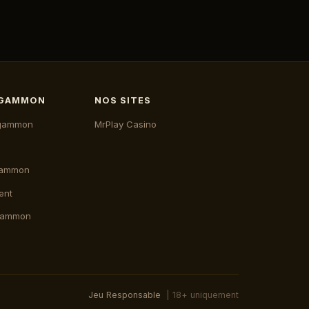
KGAMMON
NOS SITES
kgammon
MrPlay Casino
gammon
ent
kgammon
Jeu Responsable
| 18+ uniquement