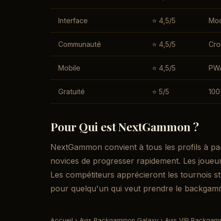
Interface
⭐ 4,5/5
Mod
Communauté
⭐ 4,5/5
Cro
Mobile
⭐ 4,5/5
PWA
Gratuité
⭐ 5/5
100
Pour Qui est NextGammon ?
NextGammon convient à tous les profils à pa
novices de progresser rapidement. Les joueurs
Les compétiteurs apprécieront les tournois st
pour quelqu'un qui veut prendre le backgam
Accueil
›
Avis Backgammon Galaxy
›
Avis VIP Backga