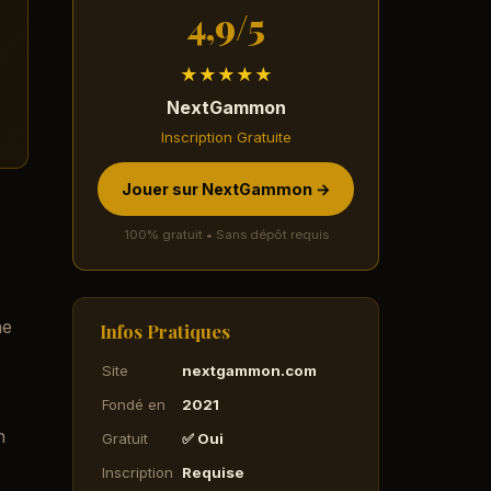
4,9/5
★★★★★
NextGammon
Inscription Gratuite
Jouer sur NextGammon →
100% gratuit • Sans dépôt requis
ne
Infos Pratiques
Site
nextgammon.com
Fondé en
2021
n
Gratuit
✅ Oui
Inscription
Requise