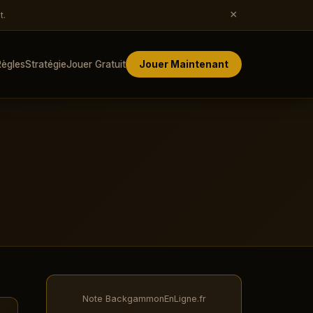
×
t.
Règles
Stratégie
Jouer Gratuit
Jouer Maintenant
Note BackgammonEnLigne.fr