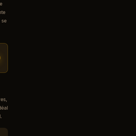
e
nte
 se
res,
déal
.